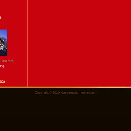
n
n unserem
ing
book
Copyright © 2010 Klausenalm. |
Impressum