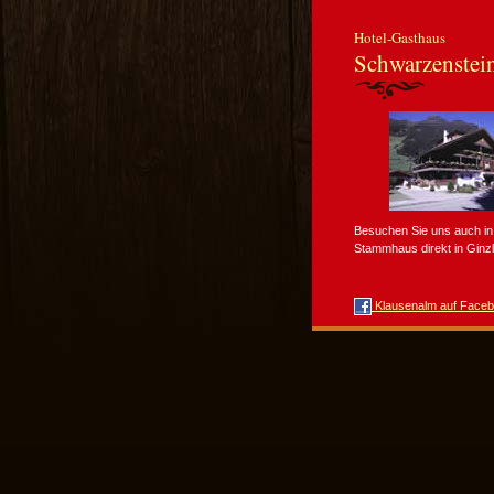
Hotel-Gasthaus
Schwarzenstei
Besuchen Sie uns auch i
Stammhaus direkt in Ginzl
Klausenalm auf Face